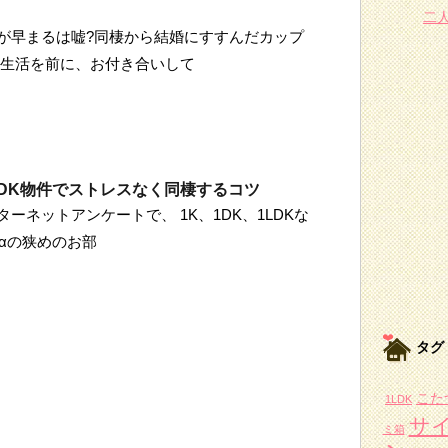
二
が早まるは嘘?同棲から結婚にすすんだカップ
新生活を前に、お付き合いして
1LDK物件でストレスなく同棲するコツ
ーネットアンケートで、 1K、1DK、1LDKな
+αの狭めのお部
タグ
こた
1LDK
サ
ミ箱