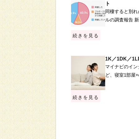
ト
同棲すると別れ
ルの調査報告 
続きを見る
1K／1DK／
マイナビのインタ
ど、寝室1部屋
続きを見る