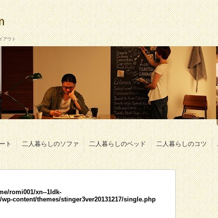
イアウト
ート
二人暮らしのソファ
二人暮らしのベッド
二人暮らしのコツ
me/romi001/xn--1ldk-
wp-content/themes/stinger3ver20131217/single.php