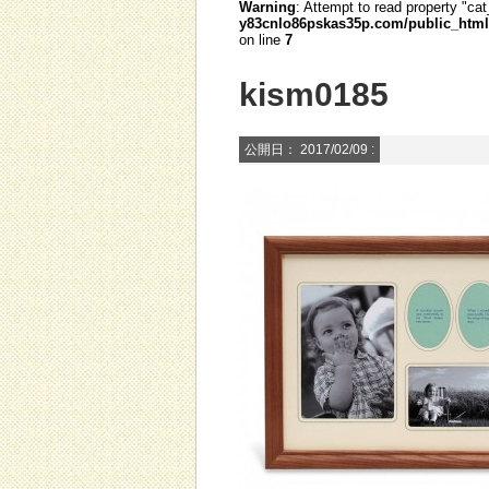
Warning
: Attempt to read property "cat
y83cnlo86pskas35p.com/public_html/
on line
7
kism0185
公開日：
2017/02/09
: