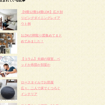
読まれている記事
【9畳12畳14畳LDK】広さ別
リビングダイニングレイア
ウト例
1LDKの間取り図集めてまと
めてみました！
【コラム】夫婦の寝室。ベ
ッドか布団か別室か
ロースタイルでお部屋
広々。二人で床でくつろぐ
インテリア