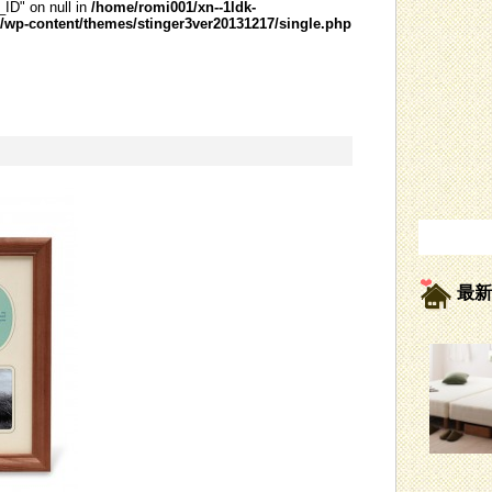
_ID" on null in
/home/romi001/xn--1ldk-
wp-content/themes/stinger3ver20131217/single.php
最新