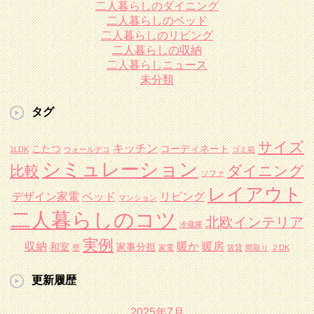
二人暮らしのダイニング
二人暮らしのベッド
二人暮らしのリビング
二人暮らしの収納
二人暮らしニュース
未分類
タグ
サイズ
キッチン
こたつ
コーディネート
1LDK
ウォールデコ
ゴミ箱
シミュレーション
比較
ダイニング
ソファ
レイアウト
デザイン家電
ベッド
リビング
マンション
二人暮らしのコツ
北欧インテリア
冷蔵庫
実例
収納
暖か
暖房
和室
家事分担
壁
家電
賃貸
間取り
２DK
更新履歴
2025年7月