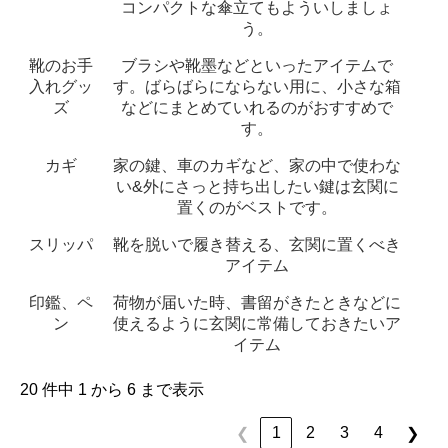
コンパクトな傘立てもよういしましょ
う。
靴のお手
ブラシや靴墨などといったアイテムで
入れグッ
す。ばらばらにならない用に、小さな箱
ズ
などにまとめていれるのがおすすめで
す。
カギ
家の鍵、車のカギなど、家の中で使わな
い&外にさっと持ち出したい鍵は玄関に
置くのがベストです。
スリッパ
靴を脱いで履き替える、玄関に置くべき
アイテム
印鑑、ペ
荷物が届いた時、書留がきたときなどに
ン
使えるように玄関に常備しておきたいア
イテム
20 件中 1 から 6 まで表示
1
2
3
4
❮
❯