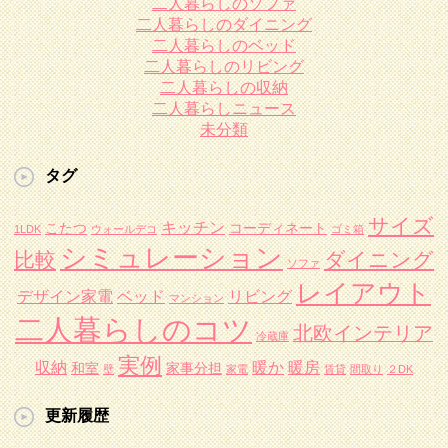
二人暮らしのソファ
二人暮らしのダイニング
二人暮らしのベッド
二人暮らしのリビング
二人暮らしの収納
二人暮らしニュース
未分類
タグ
サイズ
キッチン
こたつ
コーディネート
1LDK
ウォールデコ
ゴミ箱
シミュレーション
比較
ダイニング
ソファ
レイアウト
デザイン家電
ベッド
リビング
マンション
二人暮らしのコツ
北欧インテリア
冷蔵庫
実例
収納
暖か
暖房
和室
家事分担
壁
家電
賃貸
間取り
２DK
更新履歴