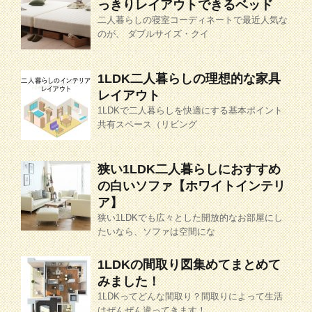
っきりレイアウトできるベッド
二人暮らしの寝室コーディネートで最近人気な
のが、 ダブルサイズ・クイ
1LDK二人暮らしの理想的な家具
レイアウト
1LDKで二人暮らしを快適にする基本ポイント
共有スペース（リビング
狭い1LDK二人暮らしにおすすめ
の白いソファ【ホワイトインテリ
ア】
狭い1LDKでも広々とした開放的なお部屋にし
たいなら、ソファは空間にな
1LDKの間取り図集めてまとめて
みました！
1LDKってどんな間取り？間取りによって生活
はぜんぜん違ってきます！