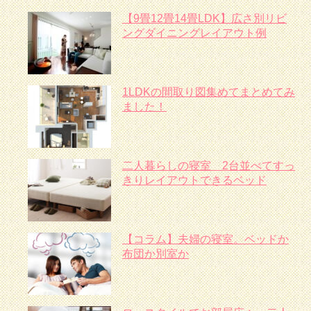
【9畳12畳14畳LDK】広さ別リビ
ングダイニングレイアウト例
1LDKの間取り図集めてまとめてみ
ました！
二人暮らしの寝室 2台並べてすっ
きりレイアウトできるベッド
【コラム】夫婦の寝室。ベッドか
布団か別室か