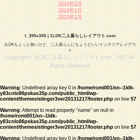
2014年2月
2014年1月
2013年1月
t_395x395 | 1LDK二人暮らしレイアウト.com
1LDKちょっと狭いけど、二人暮らしにちょうどいいインテリアレイアウ
ト
Copyright© 1LDK二人暮らしレイアウト.com , 2017 All
Rights Reserved.
Warning
: Undefined array key 0 in
/home/romi001/xn--1ldk-
y83cnlo86pskas35p.com/public_html/wp-
content/themes/stinger3ver20131217/footer.php
on line
57
Warning
: Attempt to read property "name" on null in
/home/romi001/xn--1ldk-
y83cnlo86pskas35p.com/public_html/wp-
content/themes/stinger3ver20131217/footer.php
on line
57
Warning
: Undefined array key 0 in
/home/romi001/xn--1ldk-