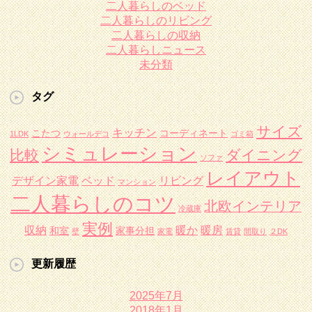
二人暮らしのベッド
二人暮らしのリビング
二人暮らしの収納
二人暮らしニュース
未分類
タグ
サイズ
キッチン
こたつ
コーディネート
1LDK
ウォールデコ
ゴミ箱
シミュレーション
比較
ダイニング
ソファ
レイアウト
デザイン家電
ベッド
リビング
マンション
二人暮らしのコツ
北欧インテリア
冷蔵庫
実例
収納
暖か
暖房
和室
家事分担
壁
家電
賃貸
間取り
２DK
更新履歴
2025年7月
2018年1月