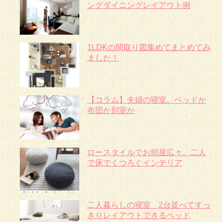
ングダイニングレイアウト例
1LDKの間取り図集めてまとめてみ
ました！
【コラム】夫婦の寝室。ベッドか
布団か別室か
ロースタイルでお部屋広々。二人
で床でくつろぐインテリア
二人暮らしの寝室 2台並べてすっ
きりレイアウトできるベッド