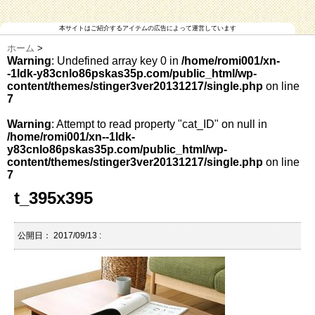
本サイトはご紹介するアイテムの広告によって運営しています
ホーム
>
Warning
: Undefined array key 0 in
/home/romi001/xn-
-1ldk-y83cnlo86pskas35p.com/public_html/wp-
content/themes/stinger3ver20131217/single.php
on line
7
Warning
: Attempt to read property "cat_ID" on null in
/home/romi001/xn--1ldk-
y83cnlo86pskas35p.com/public_html/wp-
content/themes/stinger3ver20131217/single.php
on line
7
t_395x395
公開日：
2017/09/13
: