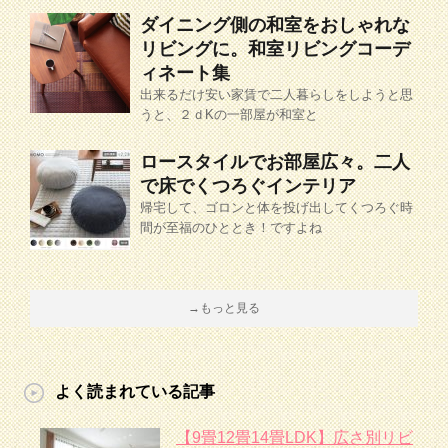
ダイニング側の和室をおしゃれな
リビングに。和室リビングコーデ
ィネート集
出来るだけ安い家賃で二人暮らしをしようと思
うと、２ｄKの一部屋が和室と
ロースタイルでお部屋広々。二人
で床でくつろぐインテリア
帰宅して、ゴロンと体を投げ出してくつろぐ時
間が至福のひととき！ですよね
→もっと見る
よく読まれている記事
【9畳12畳14畳LDK】広さ別リビ