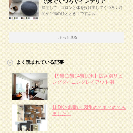
で床でくつろぐインテリア
帰宅して、ゴロンと体を投げ出してくつろぐ時
間が至福のひととき！ですよね
→もっと見る
よく読まれている記事
【9畳12畳14畳LDK】広さ別リビ
ングダイニングレイアウト例
1LDKの間取り図集めてまとめてみ
ました！