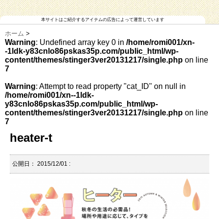
本サイトはご紹介するアイテムの広告によって運営しています
ホーム
>
Warning
: Undefined array key 0 in
/home/romi001/xn-
-1ldk-y83cnlo86pskas35p.com/public_html/wp-
content/themes/stinger3ver20131217/single.php
on line
7
Warning
: Attempt to read property "cat_ID" on null in
/home/romi001/xn--1ldk-
y83cnlo86pskas35p.com/public_html/wp-
content/themes/stinger3ver20131217/single.php
on line
7
heater-t
公開日：
2015/12/01
: