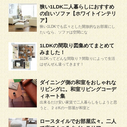
狭い1LDK二人暮らしにおすすめ
の白いソファ【ホワイトインテリ
ア】
狭い1LDKでも広々とした開放的なお部屋にし
たいなら、ソファは空間にな
1LDKの間取り図集めてまとめて
みました！
1LDKってどんな間取り？間取りによって生活
はぜんぜん違ってきます！
ダイニング側の和室をおしゃれな
リビングに。和室リビングコーデ
ィネート集
出来るだけ安い家賃で二人暮らしをしようと思
うと、２ｄKの一部屋が和室と
ロースタイルでお部屋広々。二人