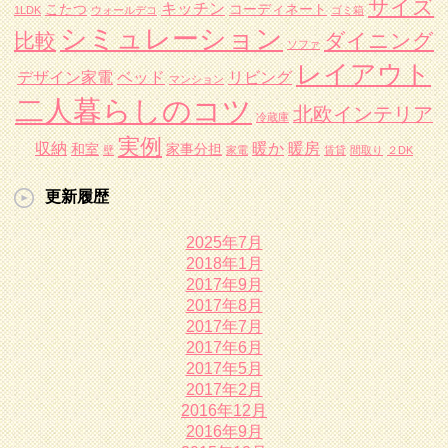
サイズ
キッチン
こたつ
コーディネート
1LDK
ウォールデコ
ゴミ箱
シミュレーション
比較
ダイニング
ソファ
レイアウト
デザイン家電
ベッド
リビング
マンション
二人暮らしのコツ
北欧インテリア
冷蔵庫
実例
収納
暖か
暖房
和室
家事分担
壁
家電
賃貸
間取り
２DK
更新履歴
2025年7月
2018年1月
2017年9月
2017年8月
2017年7月
2017年6月
2017年5月
2017年2月
2016年12月
2016年9月