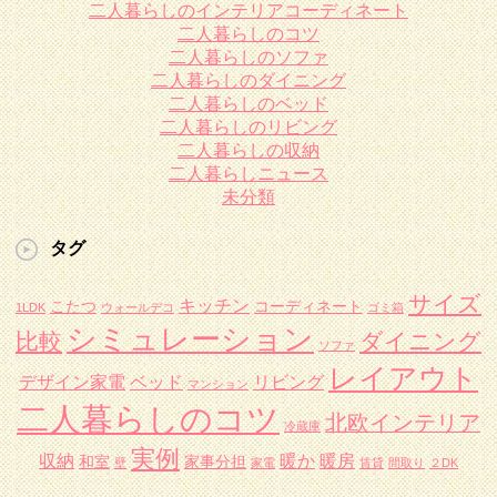
二人暮らしのインテリアコーディネート
二人暮らしのコツ
二人暮らしのソファ
二人暮らしのダイニング
二人暮らしのベッド
二人暮らしのリビング
二人暮らしの収納
二人暮らしニュース
未分類
タグ
サイズ
キッチン
こたつ
コーディネート
1LDK
ウォールデコ
ゴミ箱
シミュレーション
比較
ダイニング
ソファ
レイアウト
デザイン家電
ベッド
リビング
マンション
二人暮らしのコツ
北欧インテリア
冷蔵庫
実例
収納
暖か
暖房
和室
家事分担
壁
家電
賃貸
間取り
２DK