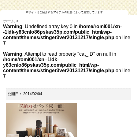
本サイトはご紹介するアイテムの広告によって運営しています
ホーム
>
Warning
: Undefined array key 0 in
/home/romi001/xn-
-1ldk-y83cnlo86pskas35p.com/public_html/wp-
content/themes/stinger3ver20131217/single.php
on line
7
Warning
: Attempt to read property "cat_ID" on null in
/home/romi001/xn--1ldk-
y83cnlo86pskas35p.com/public_html/wp-
content/themes/stinger3ver20131217/single.php
on line
7
公開日：
2014/02/04
: