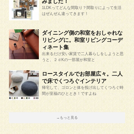
みました！
1LDKってどんな間取り？間取りによって生活
はぜんぜん違ってきます！
ダイニング側の和室をおしゃれな
リビングに。和室リビングコーデ
ィネート集
出来るだけ安い家賃で二人暮らしをしようと思
うと、２ｄKの一部屋が和室と
ロースタイルでお部屋広々。二人
で床でくつろぐインテリア
帰宅して、ゴロンと体を投げ出してくつろぐ時
間が至福のひととき！ですよね
→もっと見る