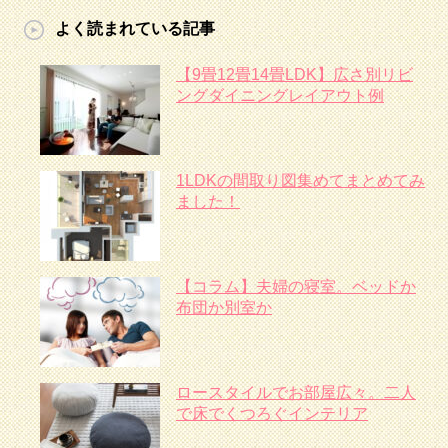
よく読まれている記事
【9畳12畳14畳LDK】広さ別リビ
ングダイニングレイアウト例
1LDKの間取り図集めてまとめてみ
ました！
【コラム】夫婦の寝室。ベッドか
布団か別室か
ロースタイルでお部屋広々。二人
で床でくつろぐインテリア