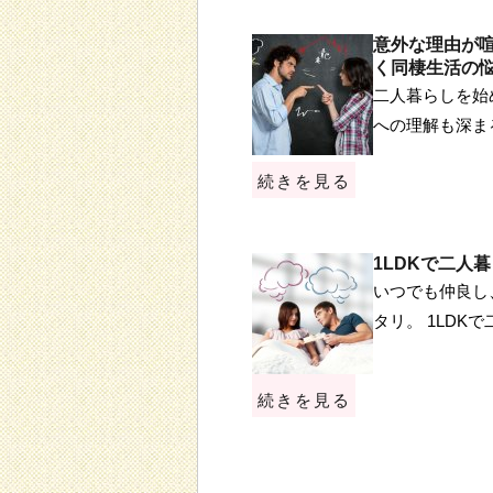
意外な理由が
く同棲生活の悩
二人暮らしを始
への理解も深ま
続きを見る
1LDKで二人
いつでも仲良し
タリ。 1LDK
続きを見る