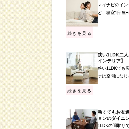
マイナビのインタ
ど、寝室1部屋
続きを見る
狭い1LDK二
インテリア】
狭い1LDKで
ァは空間になじ
続きを見る
狭くてもお友
ョンのダイニ
1LDKの間取