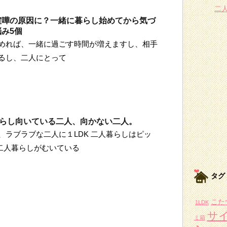
二
喧嘩の原因に？一緒に暮らし始めてから気づ
み5個
めれば、一緒に過ごす時間が増えますし、相手
るし、二人にとって
暮らし向いている二人、向かない二人。
、ラブラブな二人に１LDK 二人暮らしはピッ
で二人暮らしがむいている
タグ
こた
1LDK
サ
ミ箱