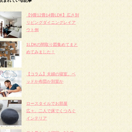
読まれている記事
【9畳12畳14畳LDK】広さ別
リビングダイニングレイア
ウト例
1LDKの間取り図集めてまと
めてみました！
【コラム】夫婦の寝室。ベ
ッドか布団か別室か
ロースタイルでお部屋
広々。二人で床でくつろぐ
インテリア