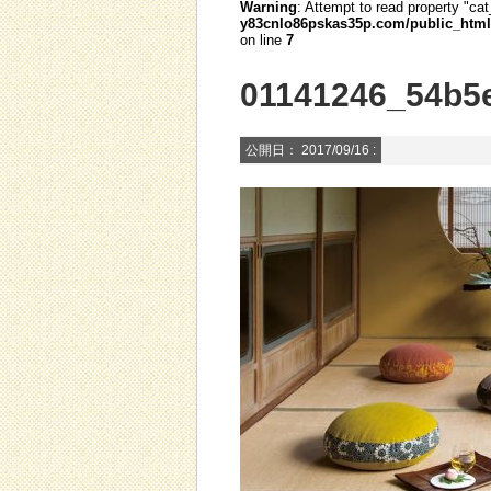
Warning
: Attempt to read property "cat
y83cnlo86pskas35p.com/public_html/
on line
7
01141246_54b5
公開日：
2017/09/16
: