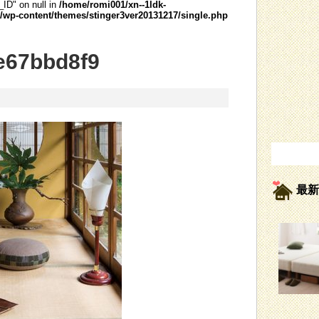
_ID" on null in
/home/romi001/xn--1ldk-
wp-content/themes/stinger3ver20131217/single.php
e67bbd8f9
最新