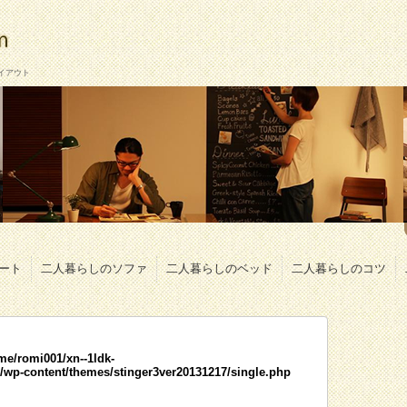
イアウト
ート
二人暮らしのソファ
二人暮らしのベッド
二人暮らしのコツ
me/romi001/xn--1ldk-
wp-content/themes/stinger3ver20131217/single.php