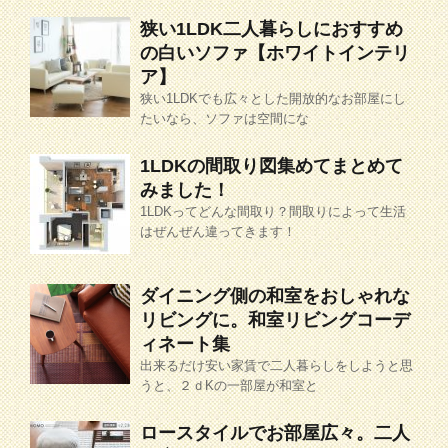
狭い1LDK二人暮らしにおすすめ
の白いソファ【ホワイトインテリ
ア】
狭い1LDKでも広々とした開放的なお部屋にし
たいなら、ソファは空間にな
1LDKの間取り図集めてまとめて
みました！
1LDKってどんな間取り？間取りによって生活
はぜんぜん違ってきます！
ダイニング側の和室をおしゃれな
リビングに。和室リビングコーデ
ィネート集
出来るだけ安い家賃で二人暮らしをしようと思
うと、２ｄKの一部屋が和室と
ロースタイルでお部屋広々。二人