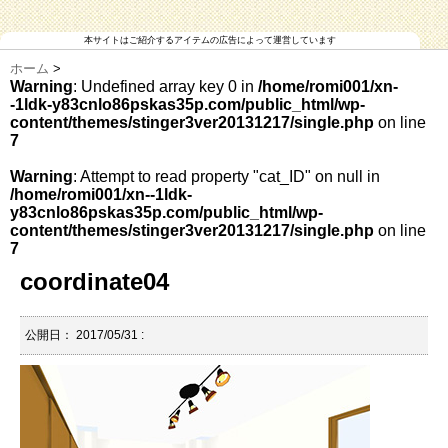
本サイトはご紹介するアイテムの広告によって運営しています
ホーム
>
Warning
: Undefined array key 0 in
/home/romi001/xn-
-1ldk-y83cnlo86pskas35p.com/public_html/wp-
content/themes/stinger3ver20131217/single.php
on line
7
Warning
: Attempt to read property "cat_ID" on null in
/home/romi001/xn--1ldk-
y83cnlo86pskas35p.com/public_html/wp-
content/themes/stinger3ver20131217/single.php
on line
7
coordinate04
公開日：
2017/05/31
: