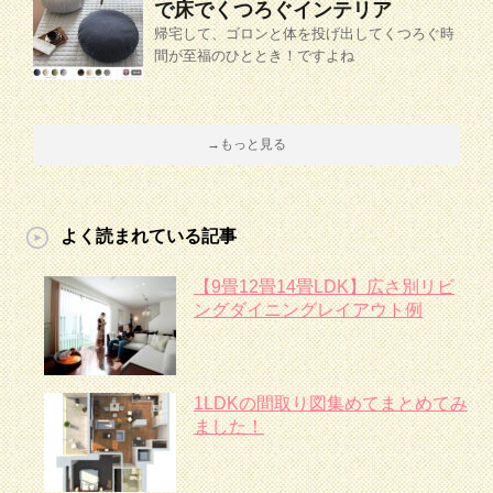
で床でくつろぐインテリア
帰宅して、ゴロンと体を投げ出してくつろぐ時
間が至福のひととき！ですよね
→もっと見る
よく読まれている記事
【9畳12畳14畳LDK】広さ別リビ
ングダイニングレイアウト例
1LDKの間取り図集めてまとめてみ
ました！