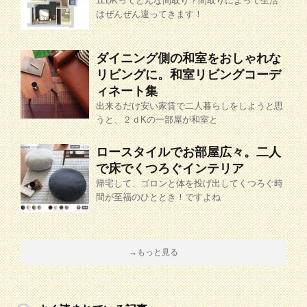
1LDKってどんな間取り？間取りによって生活
はぜんぜん違ってきます！
ダイニング側の和室をおしゃれな
リビングに。和室リビングコーデ
ィネート集
出来るだけ安い家賃で二人暮らしをしようと思
うと、２ｄKの一部屋が和室と
ロースタイルでお部屋広々。二人
で床でくつろぐインテリア
帰宅して、ゴロンと体を投げ出してくつろぐ時
間が至福のひととき！ですよね
→もっと見る