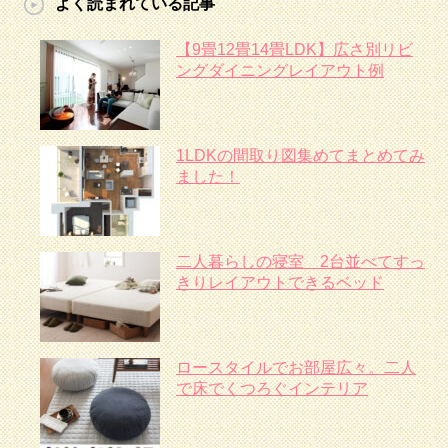
よく読まれている記事
【9畳12畳14畳LDK】広さ別リビ
ングダイニングレイアウト例
1LDKの間取り図集めてまとめてみ
ました！
二人暮らしの寝室 2台並べてすっ
きりレイアウトできるベッド
ロースタイルでお部屋広々。二人
で床でくつろぐインテリア