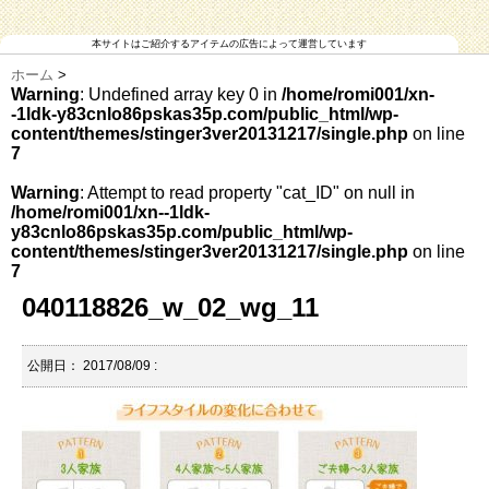
本サイトはご紹介するアイテムの広告によって運営しています
ホーム
>
Warning
: Undefined array key 0 in
/home/romi001/xn-
-1ldk-y83cnlo86pskas35p.com/public_html/wp-
content/themes/stinger3ver20131217/single.php
on line
7
Warning
: Attempt to read property "cat_ID" on null in
/home/romi001/xn--1ldk-
y83cnlo86pskas35p.com/public_html/wp-
content/themes/stinger3ver20131217/single.php
on line
7
040118826_w_02_wg_11
公開日：
2017/08/09
: