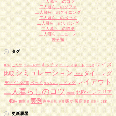
二人暮らしのコツ
二人暮らしのソファ
二人暮らしのダイニング
二人暮らしのベッド
二人暮らしのリビング
二人暮らしの収納
二人暮らしニュース
未分類
タグ
サイズ
キッチン
こたつ
コーディネート
1LDK
ウォールデコ
ゴミ箱
シミュレーション
比較
ダイニング
ソファ
レイアウト
デザイン家電
ベッド
リビング
マンション
二人暮らしのコツ
北欧インテリア
冷蔵庫
実例
収納
暖か
暖房
和室
家事分担
壁
家電
賃貸
間取り
２DK
更新履歴