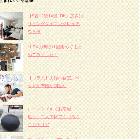
読まれている記事
【9畳12畳14畳LDK】広さ別
リビングダイニングレイア
ウト例
1LDKの間取り図集めてまと
めてみました！
【コラム】夫婦の寝室。ベ
ッドか布団か別室か
ロースタイルでお部屋
広々。二人で床でくつろぐ
インテリア