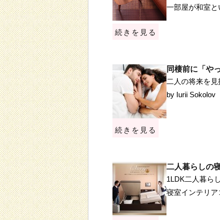
一部屋が和室と
続きを見る
同棲前に「や
二人の将来を見据
by Iurii Sokolov
続きを見る
二人暮らしの
1LDK二人暮
寝室インテリア