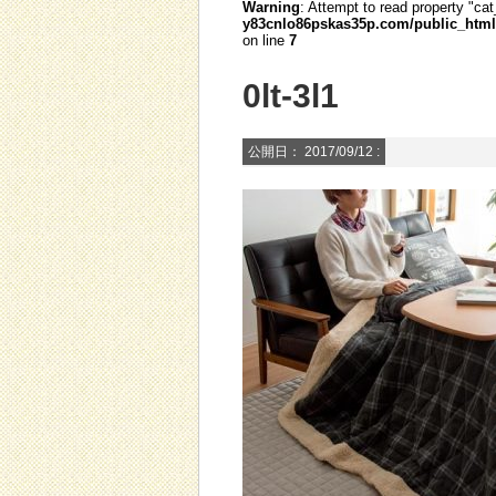
Warning
: Attempt to read property "cat
y83cnlo86pskas35p.com/public_html/
on line
7
0lt-3l1
公開日：
2017/09/12
: