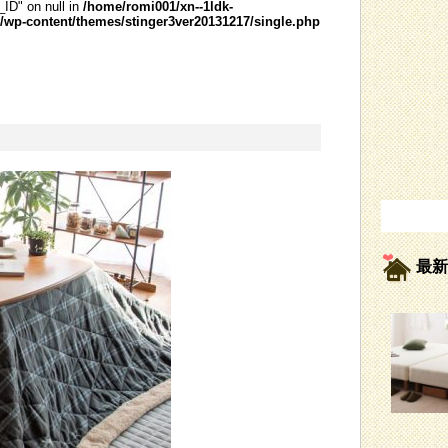
_ID" on null in
/home/romi001/xn--1ldk-
wp-content/themes/stinger3ver20131217/single.php
最新