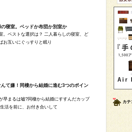
婦の寝室。ベッドか布団か別室か
室。ベストな選択は？ 二人暮らしの寝室、ど
ばお互いにぐっすりと眠り
なんて嫌！同棲から結婚に進む3つのポイン
が早まるは嘘?同棲から結婚にすすんだカップ
カテ
新生活を前に、お付き合いして