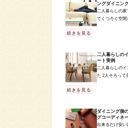
ングダイニン
二人暮らしの家
でくつろぐ空間
続きを見る
二人暮らしの
ート実例
二人暮らしのイ
た 2人そろっ
続きを見る
ダイニング側
グコーディネ
出来るだけ安い