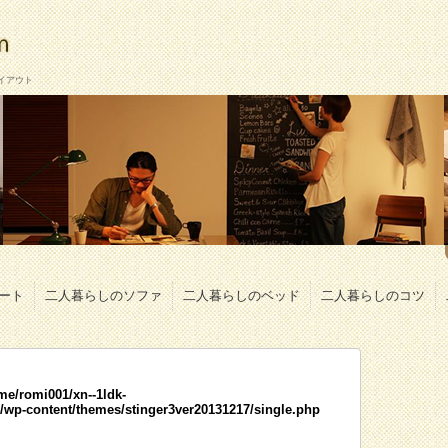
イアウト
ート
二人暮らしのソファ
二人暮らしのベッド
二人暮らしのコツ
me/romi001/xn--1ldk-
wp-content/themes/stinger3ver20131217/single.php