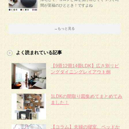
間が至福のひととき！ですよね
→もっと見る
よく読まれている記事
【9畳12畳14畳LDK】広さ別リビ
ングダイニングレイアウト例
1LDKの間取り図集めてまとめてみ
ました！
【コラム】夫婦の寝室。ベッドか