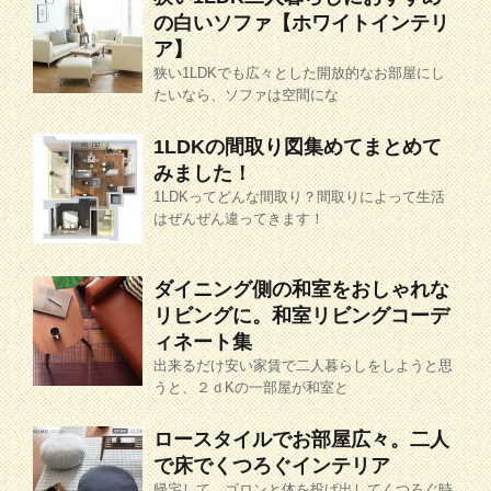
の白いソファ【ホワイトインテリ
ア】
狭い1LDKでも広々とした開放的なお部屋にし
たいなら、ソファは空間にな
1LDKの間取り図集めてまとめて
みました！
1LDKってどんな間取り？間取りによって生活
はぜんぜん違ってきます！
ダイニング側の和室をおしゃれな
リビングに。和室リビングコーデ
ィネート集
出来るだけ安い家賃で二人暮らしをしようと思
うと、２ｄKの一部屋が和室と
ロースタイルでお部屋広々。二人
で床でくつろぐインテリア
帰宅して、ゴロンと体を投げ出してくつろぐ時