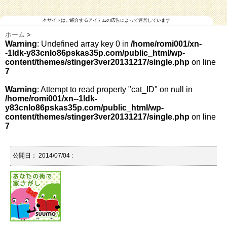
本サイトはご紹介するアイテムの広告によって運営しています
ホーム
>
Warning
: Undefined array key 0 in
/home/romi001/xn-
-1ldk-y83cnlo86pskas35p.com/public_html/wp-
content/themes/stinger3ver20131217/single.php
on line
7
Warning
: Attempt to read property "cat_ID" on null in
/home/romi001/xn--1ldk-
y83cnlo86pskas35p.com/public_html/wp-
content/themes/stinger3ver20131217/single.php
on line
7
公開日：
2014/07/04
: