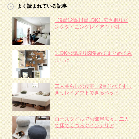
よく読まれている記事
【9畳12畳14畳LDK】広さ別リビ
ングダイニングレイアウト例
1LDKの間取り図集めてまとめてみ
ました！
二人暮らしの寝室 2台並べてすっ
きりレイアウトできるベッド
ロースタイルでお部屋広々。二人
で床でくつろぐインテリア