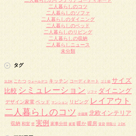
二人暮らしのインテリアコーディネート
二人暮らしのコツ
二人暮らしのソファ
二人暮らしのダイニング
二人暮らしのベッド
二人暮らしのリビング
二人暮らしの収納
二人暮らしニュース
未分類
タグ
サイズ
キッチン
こたつ
コーディネート
1LDK
ウォールデコ
ゴミ箱
シミュレーション
比較
ダイニング
ソファ
レイアウト
デザイン家電
ベッド
リビング
マンション
二人暮らしのコツ
北欧インテリア
冷蔵庫
実例
収納
暖か
暖房
和室
家事分担
壁
家電
賃貸
間取り
２DK