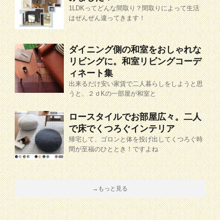
1LDKってどんな間取り？間取りによって生活
はぜんぜん違ってきます！
ダイニング側の和室をおしゃれな
リビングに。和室リビングコーデ
ィネート集
出来るだけ安い家賃で二人暮らしをしようと思
うと、２ｄKの一部屋が和室と
ロースタイルでお部屋広々。二人
で床でくつろぐインテリア
帰宅して、ゴロンと体を投げ出してくつろぐ時
間が至福のひととき！ですよね
→もっと見る