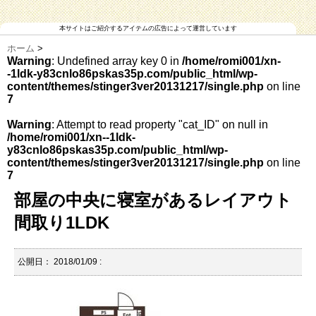
本サイトはご紹介するアイテムの広告によって運営しています
ホーム
>
Warning
: Undefined array key 0 in
/home/romi001/xn-
-1ldk-y83cnlo86pskas35p.com/public_html/wp-
content/themes/stinger3ver20131217/single.php
on line
7
Warning
: Attempt to read property "cat_ID" on null in
/home/romi001/xn--1ldk-
y83cnlo86pskas35p.com/public_html/wp-
content/themes/stinger3ver20131217/single.php
on line
7
部屋の中央に寝室があるレイアウト
間取り1LDK
公開日：
2018/01/09
: