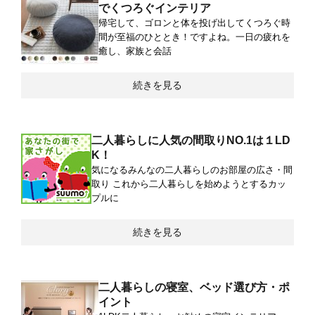
でくつろぐインテリア
帰宅して、ゴロンと体を投げ出してくつろぐ時
間が至福のひととき！ですよね。一日の疲れを
癒し、家族と会話
続きを見る
二人暮らしに人気の間取りNO.1は１LD
K！
気になるみんなの二人暮らしのお部屋の広さ・間
取り これから二人暮らしを始めようとするカッ
プルに
続きを見る
二人暮らしの寝室、ベッド選び方・ポ
イント