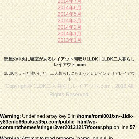
2014年7月
2014年6月
2014年5月
2014年3月
2014年2月
2014年1月
2013年1月
部屋の中央に寝室があるレイアウト間取り1LDK | 1LDK二人暮らし
レイアウト.com
1LDKちょっと狭いけど、二人暮らしにちょうどいいインテリアレイアウ
ト
Copyright© 1LDK二人暮らしレイアウト.com , 2018 All
Rights Reserved.
Warning
: Undefined array key 0 in
/home/romi001/xn--1ldk-
y83cnlo86pskas35p.com/public_html/wp-
content/themes/stinger3ver20131217/footer.php
on line
57
Warning
: Attempt to read property "name" on null in