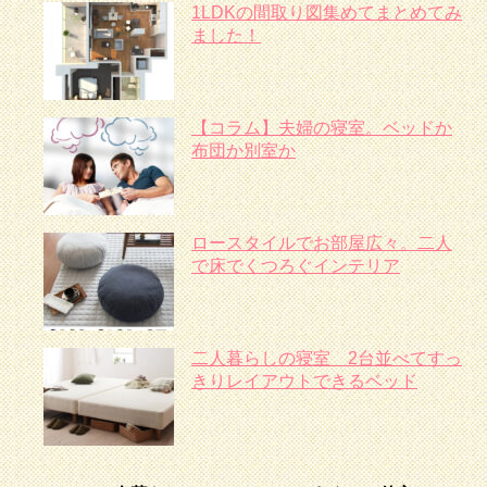
1LDKの間取り図集めてまとめてみ
ました！
【コラム】夫婦の寝室。ベッドか
布団か別室か
ロースタイルでお部屋広々。二人
で床でくつろぐインテリア
二人暮らしの寝室 2台並べてすっ
きりレイアウトできるベッド