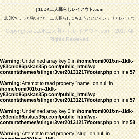
| 1LDK二人暮らしレイアウト.com
1LDKちょっと狭いけど、二人暮らしにちょうどいいインテリアレイアウ
ト
Copyright© 1LDK二人暮らしレイアウト.com , 2017 All
Rights Reserved.
Warning
: Undefined array key 0 in
/home/romi001/xn--1ldk-
y83cnlo86pskas35p.com/public_html/wp-
content/themes/stinger3ver20131217/footer.php
on line
57
Warning
: Attempt to read property "name" on null in
/home/romi001/xn--1ldk-
y83cnlo86pskas35p.com/public_html/wp-
content/themes/stinger3ver20131217/footer.php
on line
57
Warning
: Undefined array key 0 in
/home/romi001/xn--1ldk-
y83cnlo86pskas35p.com/public_html/wp-
content/themes/stinger3ver20131217/footer.php
on line
58
Warning
: Attempt to read property "slug" on null in