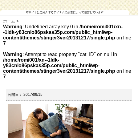
本サイトはご紹介するアイテムの広告によって運営しています
ホーム
>
Warning
: Undefined array key 0 in
/home/romi001/xn-
-1ldk-y83cnlo86pskas35p.com/public_html/wp-
content/themes/stinger3ver20131217/single.php
on line
7
Warning
: Attempt to read property "cat_ID" on null in
/home/romi001/xn--1ldk-
y83cnlo86pskas35p.com/public_html/wp-
content/themes/stinger3ver20131217/single.php
on line
7
公開日：
2017/09/15
: