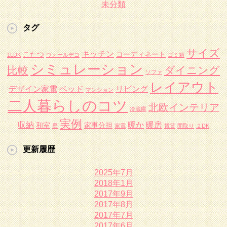
未分類
タグ
サイズ
キッチン
こたつ
コーディネート
1LDK
ウォールデコ
ゴミ箱
シミュレーション
比較
ダイニング
ソファ
レイアウト
デザイン家電
ベッド
リビング
マンション
二人暮らしのコツ
北欧インテリア
冷蔵庫
実例
収納
暖か
暖房
和室
家事分担
壁
家電
賃貸
間取り
２DK
更新履歴
2025年7月
2018年1月
2017年9月
2017年8月
2017年7月
2017年6月