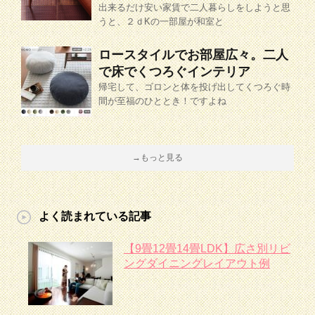
出来るだけ安い家賃で二人暮らしをしようと思
うと、２ｄKの一部屋が和室と
ロースタイルでお部屋広々。二人
で床でくつろぐインテリア
帰宅して、ゴロンと体を投げ出してくつろぐ時
間が至福のひととき！ですよね
→もっと見る
よく読まれている記事
【9畳12畳14畳LDK】広さ別リビ
ングダイニングレイアウト例