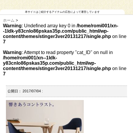
本サイトはご紹介するアイテムの広告によって運営しています
ホーム
>
Warning
: Undefined array key 0 in
/home/romi001/xn-
-1ldk-y83cnlo86pskas35p.com/public_html/wp-
content/themes/stinger3ver20131217/single.php
on line
7
Warning
: Attempt to read property "cat_ID" on null in
/home/romi001/xn--1ldk-
y83cnlo86pskas35p.com/public_html/wp-
content/themes/stinger3ver20131217/single.php
on line
7
公開日：
2017/07/04
: