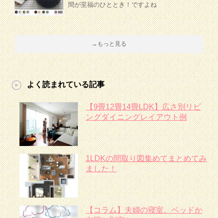
間が至福のひととき！ですよね
→もっと見る
よく読まれている記事
【9畳12畳14畳LDK】広さ別リビ
ングダイニングレイアウト例
1LDKの間取り図集めてまとめてみ
ました！
【コラム】夫婦の寝室。ベッドか