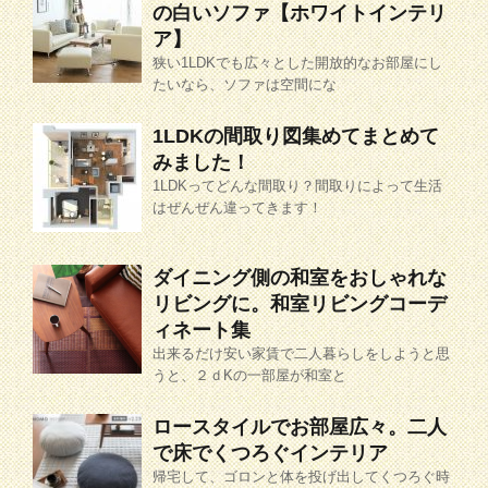
の白いソファ【ホワイトインテリ
ア】
狭い1LDKでも広々とした開放的なお部屋にし
たいなら、ソファは空間にな
1LDKの間取り図集めてまとめて
みました！
1LDKってどんな間取り？間取りによって生活
はぜんぜん違ってきます！
ダイニング側の和室をおしゃれな
リビングに。和室リビングコーデ
ィネート集
出来るだけ安い家賃で二人暮らしをしようと思
うと、２ｄKの一部屋が和室と
ロースタイルでお部屋広々。二人
で床でくつろぐインテリア
帰宅して、ゴロンと体を投げ出してくつろぐ時