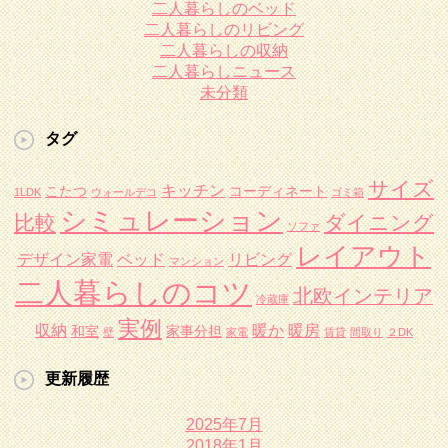
二人暮らしのベッド
二人暮らしのリビング
二人暮らしの収納
二人暮らしニュース
未分類
タグ
サイズ
キッチン
こたつ
コーディネート
1LDK
ウォールデコ
ゴミ箱
シミュレーション
比較
ダイニング
ソファ
レイアウト
デザイン家電
ベッド
リビング
マンション
二人暮らしのコツ
北欧インテリア
冷蔵庫
実例
収納
暖か
暖房
和室
家事分担
壁
家電
賃貸
間取り
２DK
更新履歴
2025年7月
2018年1月