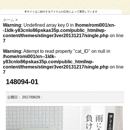
本サイトはご紹介するアイテムの広告によって運営しています
ホーム
>
Warning
: Undefined array key 0 in
/home/romi001/xn-
-1ldk-y83cnlo86pskas35p.com/public_html/wp-
content/themes/stinger3ver20131217/single.php
on line
7
Warning
: Attempt to read property "cat_ID" on null in
/home/romi001/xn--1ldk-
y83cnlo86pskas35p.com/public_html/wp-
content/themes/stinger3ver20131217/single.php
on line
7
148094-01
公開日：
2017/08/29
: