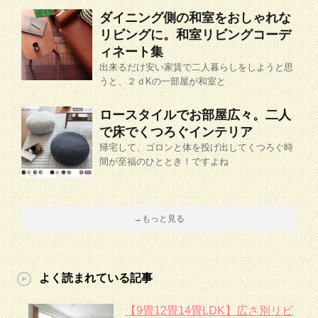
ダイニング側の和室をおしゃれな
リビングに。和室リビングコーデ
ィネート集
出来るだけ安い家賃で二人暮らしをしようと思
うと、２ｄKの一部屋が和室と
ロースタイルでお部屋広々。二人
で床でくつろぐインテリア
帰宅して、ゴロンと体を投げ出してくつろぐ時
間が至福のひととき！ですよね
→もっと見る
よく読まれている記事
【9畳12畳14畳LDK】広さ別リビ