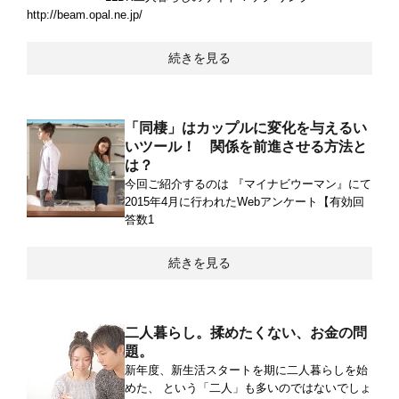
http://beam.opal.ne.jp/
続きを見る
「同棲」はカップルに変化を与えるい
いツール！ 関係を前進させる方法と
は？
今回ご紹介するのは 『マイナビウーマン』にて
2015年4月に行われたWebアンケート【有効回
答数1
続きを見る
二人暮らし。揉めたくない、お金の問
題。
新年度、新生活スタートを期に二人暮らしを始
めた、 という「二人」も多いのではないでしょ