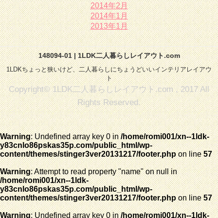
2014年2月
2014年1月
2013年1月
148094-01 | 1LDK二人暮らしレイアウト.com
1LDKちょっと狭いけど、二人暮らしにちょうどいいインテリアレイアウ
ト
Copyright© 1LDK二人暮らしレイアウト.com , 2017 All
Rights Reserved.
Warning
: Undefined array key 0 in
/home/romi001/xn--1ldk-
y83cnlo86pskas35p.com/public_html/wp-
content/themes/stinger3ver20131217/footer.php
on line
57
Warning
: Attempt to read property "name" on null in
/home/romi001/xn--1ldk-
y83cnlo86pskas35p.com/public_html/wp-
content/themes/stinger3ver20131217/footer.php
on line
57
Warning
: Undefined array key 0 in
/home/romi001/xn--1ldk-