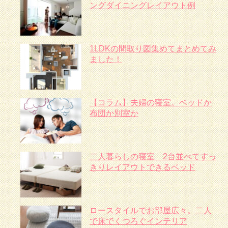
ングダイニングレイアウト例
1LDKの間取り図集めてまとめてみ
ました！
【コラム】夫婦の寝室。ベッドか
布団か別室か
二人暮らしの寝室 2台並べてすっ
きりレイアウトできるベッド
ロースタイルでお部屋広々。二人
で床でくつろぐインテリア