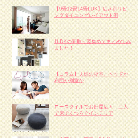
【9畳12畳14畳LDK】広さ別リビ
ングダイニングレイアウト例
1LDKの間取り図集めてまとめてみ
ました！
【コラム】夫婦の寝室。ベッドか
布団か別室か
ロースタイルでお部屋広々。二人
で床でくつろぐインテリア