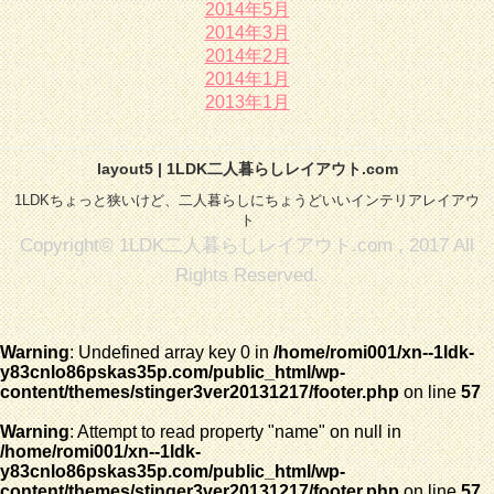
2014年5月
2014年3月
2014年2月
2014年1月
2013年1月
layout5 | 1LDK二人暮らしレイアウト.com
1LDKちょっと狭いけど、二人暮らしにちょうどいいインテリアレイアウ
ト
Copyright© 1LDK二人暮らしレイアウト.com , 2017 All
Rights Reserved.
Warning
: Undefined array key 0 in
/home/romi001/xn--1ldk-
y83cnlo86pskas35p.com/public_html/wp-
content/themes/stinger3ver20131217/footer.php
on line
57
Warning
: Attempt to read property "name" on null in
/home/romi001/xn--1ldk-
y83cnlo86pskas35p.com/public_html/wp-
content/themes/stinger3ver20131217/footer.php
on line
57