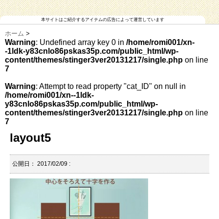
本サイトはご紹介するアイテムの広告によって運営しています
ホーム
>
Warning
: Undefined array key 0 in
/home/romi001/xn-
-1ldk-y83cnlo86pskas35p.com/public_html/wp-
content/themes/stinger3ver20131217/single.php
on line
7
Warning
: Attempt to read property "cat_ID" on null in
/home/romi001/xn--1ldk-
y83cnlo86pskas35p.com/public_html/wp-
content/themes/stinger3ver20131217/single.php
on line
7
layout5
公開日：
2017/02/09
: