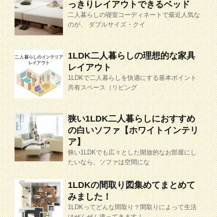
っきりレイアウトできるベッド
二人暮らしの寝室コーディネートで最近人気な
のが、 ダブルサイズ・クイ
1LDK二人暮らしの理想的な家具
レイアウト
1LDKで二人暮らしを快適にする基本ポイント
共有スペース（リビング
狭い1LDK二人暮らしにおすすめ
の白いソファ【ホワイトインテリ
ア】
狭い1LDKでも広々とした開放的なお部屋にし
たいなら、ソファは空間にな
1LDKの間取り図集めてまとめて
みました！
1LDKってどんな間取り？間取りによって生活
はぜんぜん違ってきます！