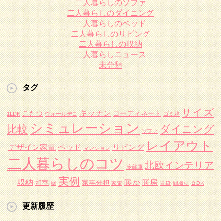
二人暮らしのソファ
二人暮らしのダイニング
二人暮らしのベッド
二人暮らしのリビング
二人暮らしの収納
二人暮らしニュース
未分類
タグ
サイズ
キッチン
こたつ
コーディネート
1LDK
ウォールデコ
ゴミ箱
シミュレーション
比較
ダイニング
ソファ
レイアウト
デザイン家電
ベッド
リビング
マンション
二人暮らしのコツ
北欧インテリア
冷蔵庫
実例
収納
暖か
暖房
和室
家事分担
壁
家電
賃貸
間取り
２DK
更新履歴